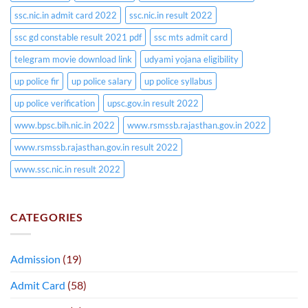
ssc.nic.in admit card 2022
ssc.nic.in result 2022
ssc gd constable result 2021 pdf
ssc mts admit card
telegram movie download link
udyami yojana eligibility
up police fir
up police salary
up police syllabus
up police verification
upsc.gov.in result 2022
www.bpsc.bih.nic.in 2022
www.rsmssb.rajasthan.gov.in 2022
www.rsmssb.rajasthan.gov.in result 2022
www.ssc.nic.in result 2022
CATEGORIES
Admission
(19)
Admit Card
(58)