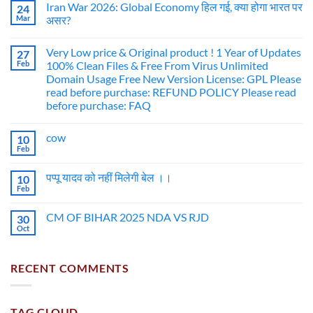
Iran War 2026: Global Economy हिल गई, क्या होगा भारत पर
24
Mar
असर?
Very Low price & Original product ! 1 Year of Updates
27
Feb
100% Clean Files & Free From Virus Unlimited
Domain Usage Free New Version License: GPL Please
read before purchase: REFUND POLICY Please read
before purchase: FAQ
cow
10
Feb
पप्पू यादव को नहीं मिलेगी बेल ।।
10
Feb
CM OF BIHAR 2025 NDA VS RJD
30
Oct
RECENT COMMENTS
TAG CLOUD