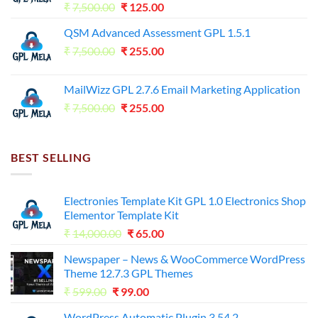
Original
Current
₹
7,500.00
₹
125.00
price
price
QSM Advanced Assessment GPL 1.5.1
was:
is:
Original
Current
₹
7,500.00
₹7,500.00.
₹
255.00
₹125.00.
price
price
was:
is:
MailWizz GPL 2.7.6 Email Marketing Application
₹7,500.00.
₹255.00.
Original
Current
₹
7,500.00
₹
255.00
price
price
was:
is:
₹7,500.00.
₹255.00.
BEST SELLING
Electronies Template Kit GPL 1.0 Electronics Shop
Elementor Template Kit
Original
Current
₹
14,000.00
₹
65.00
price
price
Newspaper – News & WooCommerce WordPress
was:
is:
Theme 12.7.3 GPL Themes
₹14,000.00.
₹65.00.
Original
Current
₹
599.00
₹
99.00
price
price
WordPress Automatic Plugin 3.54.2