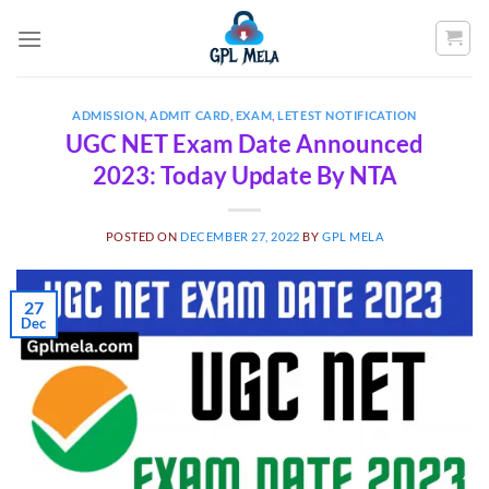
Skip
to
content
ADMISSION
,
ADMIT CARD
,
EXAM
,
LETEST NOTIFICATION
UGC NET Exam Date Announced
2023: Today Update By NTA
POSTED ON
DECEMBER 27, 2022
BY
GPL MELA
27
Dec