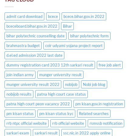
admit card download
bcece
bcece.bihar.gov.in 2022
bceceboard.bihar.gov.in 2022
Bihar
bihar polytechnic counselling date
bihar polytechnic form
brahmastra budget
coir udyami yojana project report
d.el.ed admission 2022 last date
dummy registration card 2023 12th sarkari result
free job alert
join indian army
munger university result
munger university result 2022
nobijob
Nobi job blog
nobijob results
patna high court case status
patna high court peon vacancy 2022
pm kisan.gov.in registration
pm kisan status
pm kisan status kyc
Related searches
rrb ntpc official website
rrb official website
rsmssb notification
sarkari exam
sarkari result
ssc.nic.in 2022 apply online