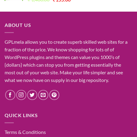
price
price
was:
is:
₹1,400.00.
₹155.00.
ABOUT US
GPLmela
allows you to
create
superb
skilled
web sites
for a
fraction of
the price
. We know
shopping for
lots of
of
WordPress plugins and themes can
value
you
1000’s
of
{dollars}
which can
stop
you from getting
essentially the
most
out of your
web site
. Make your life
simpler
and see
what
we now have
on
supply
in our
big
repository.
QUICK LINKS
Terms & Conditions