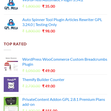
was:
is:
Original
Current
₹
1,800.00
₹599.00.
₹
35.00
₹99.00.
price
price
was:
is:
Auto Spinner Tool Plugin Articles Rewriter GPL
₹1,800.00.
₹35.00.
3.24.0 | Testing Only
Original
Current
₹
1,800.00
₹
98.00
price
price
was:
is:
TOP RATED
₹1,800.00.
₹98.00.
WordPress WooCommerce Custom Breadcrumbs
Plugin
Original
Current
₹
1,050.00
₹
49.00
price
price
Themify Builder Counter
was:
is:
Original
Current
₹
2,730.00
₹1,050.00.
₹
49.00
₹49.00.
price
price
was:
is:
PrivateContent Addon GPL 2.8.1 Premium Plans
₹2,730.00.
₹49.00.
add-on
Original
Current
₹
1,400.00
₹
155.00