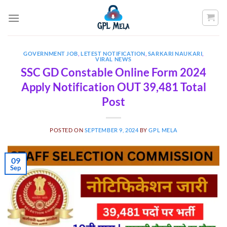
Skip
to
content
GOVERNMENT JOB
,
LETEST NOTIFICATION
,
SARKARI NAUKARI
,
VIRAL NEWS
SSC GD Constable Online Form 2024
Apply Notification OUT 39,481 Total
Post
POSTED ON
SEPTEMBER 9, 2024
BY
GPL MELA
09
Sep