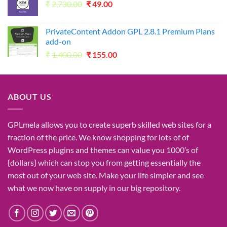
Original
Current
₹
2,730.00
₹1,050.00.
₹
49.00
₹49.00.
price
price
was:
is:
PrivateContent Addon GPL 2.8.1 Premium Plans
₹2,730.00.
₹49.00.
add-on
Original
Current
₹
1,400.00
₹
155.00
price
price
was:
is:
₹1,400.00.
₹155.00.
ABOUT US
GPLmela
allows you to
create
superb
skilled
web sites
for a
fraction of
the price
. We know
shopping for
lots of
of
WordPress plugins and themes can
value
you
1000’s
of
{dollars}
which can
stop
you from getting
essentially the
most
out of your
web site
. Make your life
simpler
and see
what
we now have
on
supply
in our
big
repository.