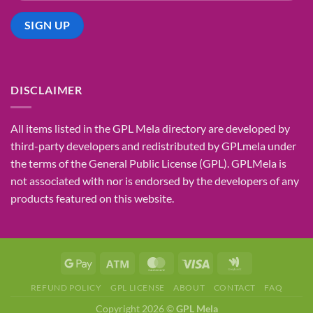
DISCLAIMER
All items listed in the GPL Mela directory are developed by
third-party developers and redistributed by GPLmela under
the terms of the General Public License (GPL). GPLMela is
not associated with nor is endorsed by the developers of any
products featured on this website.
REFUND POLICY
GPL LICENSE
ABOUT
CONTACT
FAQ
Copyright 2026 ©
GPL Mela