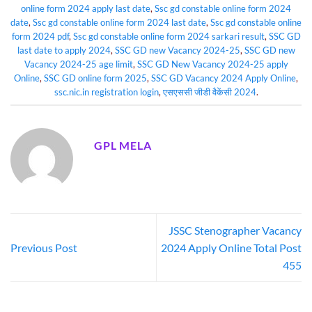
online form 2024 apply last date
,
Ssc gd constable online form 2024
date
,
Ssc gd constable online form 2024 last date
,
Ssc gd constable online
form 2024 pdf
,
Ssc gd constable online form 2024 sarkari result
,
SSC GD
last date to apply 2024
,
SSC GD new Vacancy 2024-25
,
SSC GD new
Vacancy 2024-25 age limit
,
SSC GD New Vacancy 2024-25 apply
Online
,
SSC GD online form 2025
,
SSC GD Vacancy 2024 Apply Online
,
ssc.nic.in registration login
,
एसएससी जीडी वैकेंसी 2024
.
GPL MELA
JSSC Stenographer Vacancy
Previous Post
2024 Apply Online Total Post
455