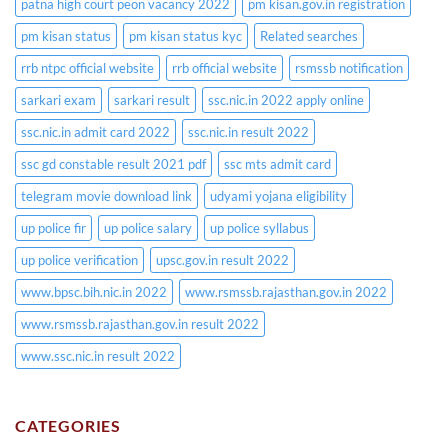
patna high court peon vacancy 2022
pm kisan.gov.in registration
pm kisan status
pm kisan status kyc
Related searches
rrb ntpc official website
rrb official website
rsmssb notification
sarkari exam
sarkari result
ssc.nic.in 2022 apply online
ssc.nic.in admit card 2022
ssc.nic.in result 2022
ssc gd constable result 2021 pdf
ssc mts admit card
telegram movie download link
udyami yojana eligibility
up police fir
up police salary
up police syllabus
up police verification
upsc.gov.in result 2022
www.bpsc.bih.nic.in 2022
www.rsmssb.rajasthan.gov.in 2022
www.rsmssb.rajasthan.gov.in result 2022
www.ssc.nic.in result 2022
CATEGORIES