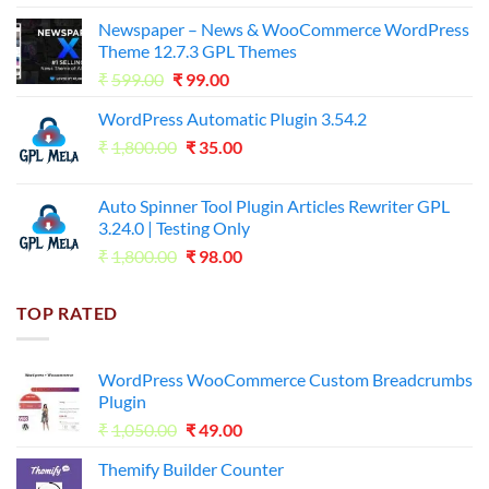
price
price
Newspaper – News & WooCommerce WordPress
was:
is:
Theme 12.7.3 GPL Themes
₹14,000.00.
₹65.00.
Original
Current
₹
599.00
₹
99.00
price
price
WordPress Automatic Plugin 3.54.2
was:
is:
Original
Current
₹
1,800.00
₹599.00.
₹
35.00
₹99.00.
price
price
was:
is:
Auto Spinner Tool Plugin Articles Rewriter GPL
₹1,800.00.
₹35.00.
3.24.0 | Testing Only
Original
Current
₹
1,800.00
₹
98.00
price
price
was:
is:
TOP RATED
₹1,800.00.
₹98.00.
WordPress WooCommerce Custom Breadcrumbs
Plugin
Original
Current
₹
1,050.00
₹
49.00
price
price
Themify Builder Counter
was:
is: