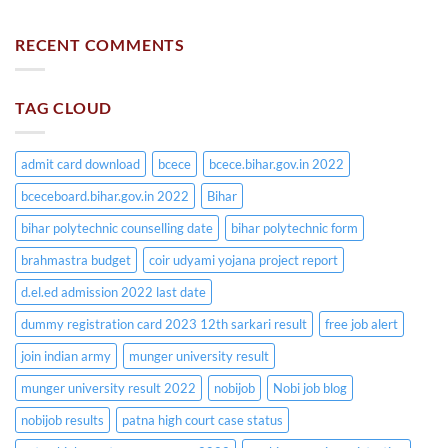
RECENT COMMENTS
TAG CLOUD
admit card download
bcece
bcece.bihar.gov.in 2022
bceceboard.bihar.gov.in 2022
Bihar
bihar polytechnic counselling date
bihar polytechnic form
brahmastra budget
coir udyami yojana project report
d.el.ed admission 2022 last date
dummy registration card 2023 12th sarkari result
free job alert
join indian army
munger university result
munger university result 2022
nobijob
Nobi job blog
nobijob results
patna high court case status