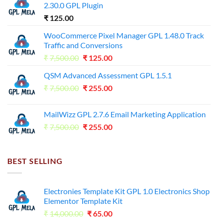
2.30.0 GPL Plugin
₹
125.00
WooCommerce Pixel Manager GPL 1.48.0 Track
Traffic and Conversions
Original
Current
₹
7,500.00
₹
125.00
price
price
QSM Advanced Assessment GPL 1.5.1
was:
is:
Original
Current
₹
7,500.00
₹7,500.00.
₹
255.00
₹125.00.
price
price
was:
is:
MailWizz GPL 2.7.6 Email Marketing Application
₹7,500.00.
₹255.00.
Original
Current
₹
7,500.00
₹
255.00
price
price
was:
is:
₹7,500.00.
₹255.00.
BEST SELLING
Electronies Template Kit GPL 1.0 Electronics Shop
Elementor Template Kit
Original
Current
₹
14,000.00
₹
65.00