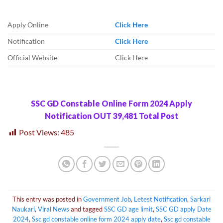
Apply Online
Click Here
Notification
Click Here
Official Website
Click Here
SSC GD Constable Online Form 2024 Apply
Notification OUT 39,481 Total Post
Post Views:
485
This entry was posted in
Government Job
,
Letest Notification
,
Sarkari
Naukari
,
Viral News
and tagged
SSC GD age limit
,
SSC GD apply Date
2024
,
Ssc gd constable online form 2024 apply date
,
Ssc gd constable