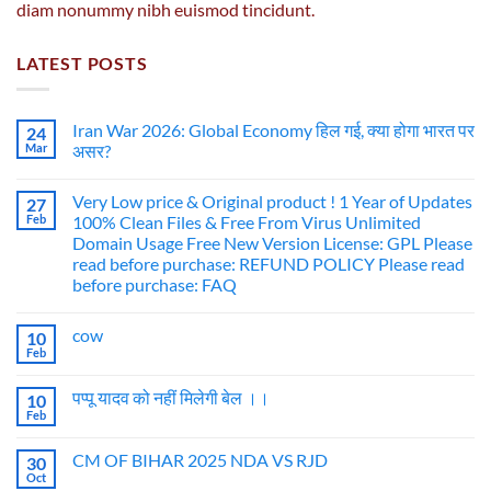
diam nonummy nibh euismod tincidunt.
LATEST POSTS
Iran War 2026: Global Economy हिल गई, क्या होगा भारत पर
24
Mar
असर?
Very Low price & Original product ! 1 Year of Updates
27
Feb
100% Clean Files & Free From Virus Unlimited
Domain Usage Free New Version License: GPL Please
read before purchase: REFUND POLICY Please read
before purchase: FAQ
cow
10
Feb
पप्पू यादव को नहीं मिलेगी बेल ।।
10
Feb
CM OF BIHAR 2025 NDA VS RJD
30
Oct