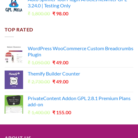
₹1,800.00.
₹35.00.
3.24.0 | Testing Only
Original
Current
₹
1,800.00
₹
98.00
price
price
was:
is:
TOP RATED
₹1,800.00.
₹98.00.
WordPress WooCommerce Custom Breadcrumbs
Plugin
Original
Current
₹
1,050.00
₹
49.00
price
price
Themify Builder Counter
was:
is:
Original
Current
₹
2,730.00
₹1,050.00.
₹
49.00
₹49.00.
price
price
was:
is:
PrivateContent Addon GPL 2.8.1 Premium Plans
₹2,730.00.
₹49.00.
add-on
Original
Current
₹
1,400.00
₹
155.00
price
price
was:
is:
₹1,400.00.
₹155.00.
ABOUT US