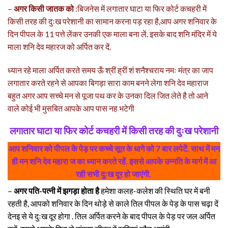
–
अगर किसी जातक को
:बिजनेस में लगातार घाटा या फिर कोर्ट कचहरी में
किसी तरह की दुःख परेशानी का सामान करना पड़ रहा है,आप अगर शनिवार के
दिन पीपल के 11 पत्ते लेंकर उनकी एक माला बना लें. इसके बाद शनि मंदिर में ये
माला शनि देव महारज को अर्पित कर दें.
ध्यान रहे माला अर्पित करते समय ऊँ श्रीं ह्रीं शं शनैश्चराय नमः मंत्र का जाप
लगातार करते रहने से आपका बिगड़ा सारा काम बनने लेगा शनि देव महाराज
बहुत अगर आप सच्चे मन से पूजा पथ कर के उनका दिल जित लेते है तो आने
वाले कोई भी मुसबित आपके आप पास नह भटेगी
लगातार घाटा या फिर कोर्ट कचहरी में किसी तरह की दुःख परेशानी
आप शनिवार को पीपल के पेड़ पर कच्चे सूत के धागे को 7 बार लपेटें. साथ में मन
ही मन शनि देव महारा ज का ध्यान करते रहें. इससे आपके उन्नति के मार्ग में आ
रही सभी दुःख दूर हो जाएंगी.
–
अगर पति-पत्नी में झगड़ा होता है
हमेशा कलह-कलेश की स्थिति घर में बनी
रहती है, आपको शनिवार के दिन थोड़े से काले तिल पीपल के पेड़ के पास चढ़ा दें
देनइ से ये दुःख दूर होगा . तिल अर्पित करने के बाद पीपल के पेड़ पर जल अर्पित