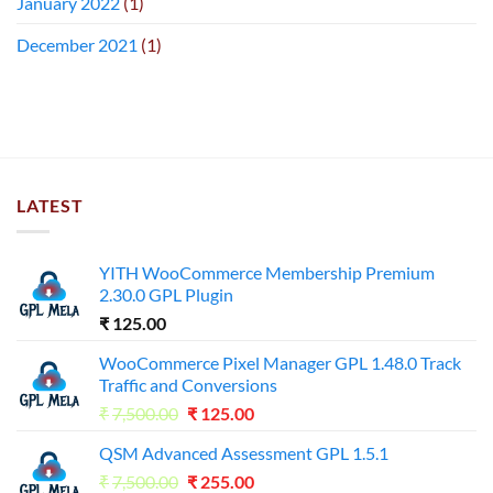
January 2022
(1)
December 2021
(1)
LATEST
YITH WooCommerce Membership Premium
2.30.0 GPL Plugin
₹
125.00
WooCommerce Pixel Manager GPL 1.48.0 Track
Traffic and Conversions
Original
Current
₹
7,500.00
₹
125.00
price
price
QSM Advanced Assessment GPL 1.5.1
was:
is:
Original
Current
₹
7,500.00
₹7,500.00.
₹
255.00
₹125.00.