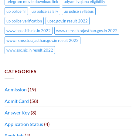
telegram movie download link
udyami yojana eligibility
up police fir
up police salary
up police syllabus
up police verification
upsc.gov.in result 2022
www.bpsc.bih.nic.in 2022
www.rsmssb.rajasthan.gov.in 2022
www.rsmssb.rajasthan.gov.in result 2022
www.ssc.nic.in result 2022
CATEGORIES
Admission
(19)
Admit Card
(58)
Answer Key
(8)
Application Status
(4)
Bank Job
(4)