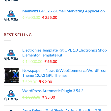
price
price
was:
is:
MailWizz GPL 2.7.6 Email Marketing Application
₹7,500.00.
₹255.00.
Original
Current
₹
7,500.00
₹
255.00
price
price
was:
is:
₹7,500.00.
₹255.00.
BEST SELLING
Electronies Template Kit GPL 1.0 Electronics Shop
Elementor Template Kit
Original
Current
₹
14,000.00
₹
65.00
price
price
Newspaper – News & WooCommerce WordPress
was:
is:
Theme 12.7.3 GPL Themes
₹14,000.00.
₹65.00.
Original
Current
₹
599.00
₹
99.00
price
price
WordPress Automatic Plugin 3.54.2
was:
is:
Original
Current
₹
1,800.00
₹599.00.
₹
35.00
₹99.00.
price
price
was:
is:
Auto Spinner Tool Plugin Articles Rewriter GPL