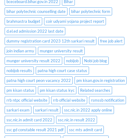
bceceboard.bihar.gov.in 2022
Bihar
bihar polytechnic counselling date
bihar polytechnic form
brahmastra budget
coir udyami yojana project report
d.el.ed admission 2022 last date
dummy registration card 2023 12th sarkari result
free job alert
join indian army
munger university result
munger university result 2022
nobijob
Nobi job blog
nobijob results
patna high court case status
patna high court peon vacancy 2022
pm kisan.gov.in registration
pm kisan status
pm kisan status kyc
Related searches
rrb ntpc official website
rrb official website
rsmssb notification
sarkari exam
sarkari result
ssc.nic.in 2022 apply online
ssc.nic.in admit card 2022
ssc.nic.in result 2022
ssc gd constable result 2021 pdf
ssc mts admit card