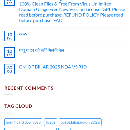
Feb
100% Clean Files & Free From Virus Unlimited
Domain Usage Free New Version License: GPL Please
read before purchase: REFUND POLICY Please read
before purchase: FAQ
cow
10
Feb
पप्पू यादव को नहीं मिलेगी बेल ।।
10
Feb
CM OF BIHAR 2025 NDA VS RJD
30
Oct
RECENT COMMENTS
TAG CLOUD
admit card download
bcece
bcece.bihar.gov.in 2022