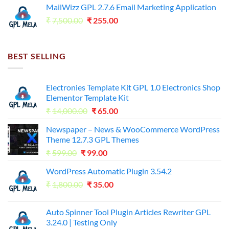
was:
is:
MailWizz GPL 2.7.6 Email Marketing Application
₹7,500.00.
₹255.00.
Original
Current
₹
7,500.00
₹
255.00
price
price
was:
is:
₹7,500.00.
₹255.00.
BEST SELLING
Electronies Template Kit GPL 1.0 Electronics Shop
Elementor Template Kit
Original
Current
₹
14,000.00
₹
65.00
price
price
Newspaper – News & WooCommerce WordPress
was:
is:
Theme 12.7.3 GPL Themes
₹14,000.00.
₹65.00.
Original
Current
₹
599.00
₹
99.00
price
price
WordPress Automatic Plugin 3.54.2
was:
is:
Original
Current
₹
1,800.00
₹599.00.
₹
35.00
₹99.00.
price
price
was:
is:
Auto Spinner Tool Plugin Articles Rewriter GPL
₹1,800.00.
₹35.00.
3.24.0 | Testing Only