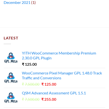
December 2021
(1)
LATEST
YITH WooCommerce Membership Premium
2.30.0 GPL Plugin
₹
125.00
WooCommerce Pixel Manager GPL 1.48.0 Track
Traffic and Conversions
Original
Current
₹
7,500.00
₹
125.00
price
price
QSM Advanced Assessment GPL 1.5.1
was:
is:
Original
Current
₹
7,500.00
₹7,500.00.
₹
255.00
₹125.00.
price
price