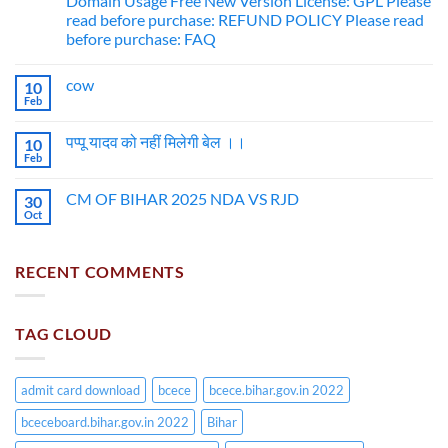
Domain Usage Free New Version License: GPL Please
read before purchase: REFUND POLICY Please read
before purchase: FAQ
cow
10
Feb
पप्पू यादव को नहीं मिलेगी बेल ।।
10
Feb
CM OF BIHAR 2025 NDA VS RJD
30
Oct
RECENT COMMENTS
TAG CLOUD
admit card download
bcece
bcece.bihar.gov.in 2022
bceceboard.bihar.gov.in 2022
Bihar