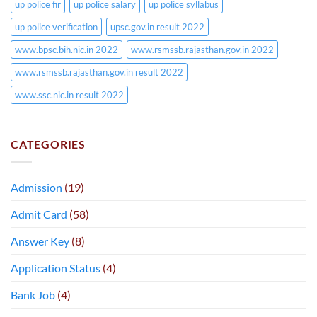
up police fir
up police salary
up police syllabus
up police verification
upsc.gov.in result 2022
www.bpsc.bih.nic.in 2022
www.rsmssb.rajasthan.gov.in 2022
www.rsmssb.rajasthan.gov.in result 2022
www.ssc.nic.in result 2022
CATEGORIES
Admission
(19)
Admit Card
(58)
Answer Key
(8)
Application Status
(4)
Bank Job
(4)