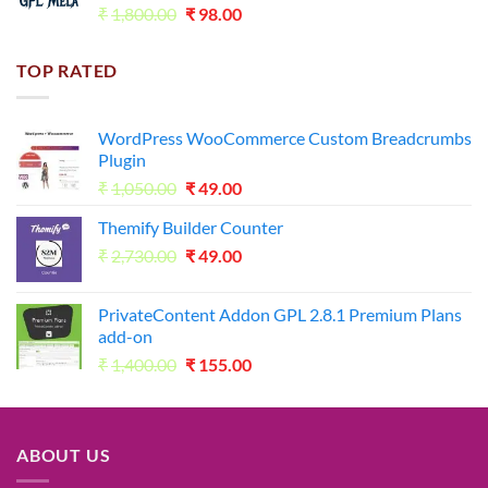
Original
Current
₹
1,800.00
₹
98.00
price
price
was:
is:
TOP RATED
₹1,800.00.
₹98.00.
WordPress WooCommerce Custom Breadcrumbs
Plugin
Original
Current
₹
1,050.00
₹
49.00
price
price
Themify Builder Counter
was:
is:
Original
Current
₹
2,730.00
₹1,050.00.
₹
49.00
₹49.00.
price
price
was:
is:
PrivateContent Addon GPL 2.8.1 Premium Plans
₹2,730.00.
₹49.00.
add-on
Original
Current
₹
1,400.00
₹
155.00
price
price
was:
is:
₹1,400.00.
₹155.00.
ABOUT US